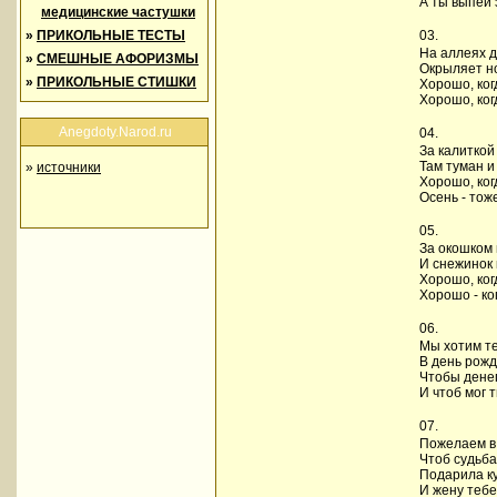
А ты выпей 
медицинские частушки
»
ПРИКОЛЬНЫЕ ТЕСТЫ
03.
На аллеях 
»
СМЕШНЫЕ АФОРИЗМЫ
Окрыляет но
»
ПРИКОЛЬНЫЕ СТИШКИ
Хорошо, ког
Хорошо, ког
Anegdoty.Narod.ru
04.
За калиткой
Там туман и
»
источники
Хорошо, ког
Осень - тож
05.
За окошком 
И снежинок 
Хорошо, ког
Хорошо - ко
06.
Мы хотим т
В день рожд
Чтобы дене
И чтоб мог 
07.
Пожелаем в
Чтоб судьба
Подарила ку
И жену тебе