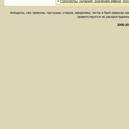
»
Гороскопы, гадания, значение имени, по
Aнекдоты, смс приколы, частушки, стишки, афоризмы, тесты и flash приколы н
приветствуется их распространение 
2005-20