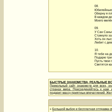
08.
Юбилейные
Оберну я пл
В каждом д
Моего милё
09.
У Сан Саныч
Стукнуло за
Хоть он лы
Любит с дев
10.
Я тебе на д
Подарю три 
Пусть твои 
Светятся ка
БЫСТРЫЕ ЗНАКОМСТВА, РЕАЛЬНЫЕ В
Прикольный сайт знакомств для всех, з
странах мира. Присоединяйтесь к нам,
подарит массу приятных впечатлений. Жел
»
Большой выбор и бесплатная отправка см