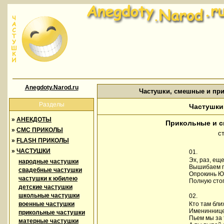
Anegdoty.Narod.ru
Частушки, смешные и пр
Разделы
Частушки
»
АНЕКДОТЫ
Прикольные и 
»
СМС ПРИКОЛЫ
с
»
FLASH ПРИКОЛЫ
»
ЧАСТУШКИ
01.
Эх, раз, ещ
народные частушки
Вышибаем п
свадебные частушки
Опрокинь Ю
частушки к юбилею
Полную стоп
детские частушки
школьные частушки
02.
военные частушки
Кто там бли
Имениннице(
прикольные частушки
Пьем мы за 
матерные частушки