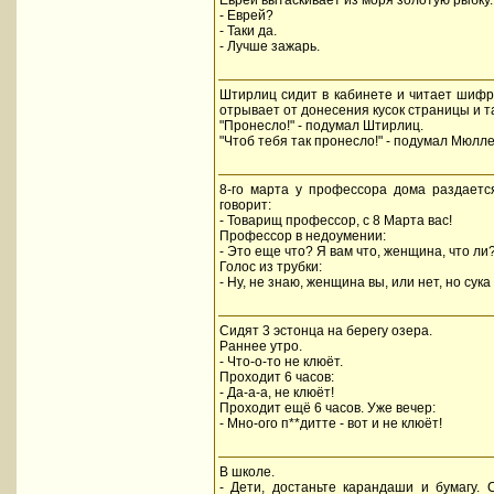
Еврей вытаскивает из моря золотую рыбку.
- Еврей?
- Таки да.
- Лучше зажарь.
Штирлиц сидит в кабинете и читает шифр
отрывает от донесения кусок страницы и т
"Пронесло!" - подумал Штирлиц.
"Чтоб тебя так пронесло!" - подумал Мюлле
8-го марта у профессора дома раздается
говорит:
- Товарищ профессор, с 8 Марта вас!
Профессор в недоумении:
- Это еще что? Я вам что, женщина, что ли
Голос из трубки:
- Ну, не знаю, женщина вы, или нет, но сука 
Сидят 3 эстонца на берегу озера.
Раннее утро.
- Что-о-то не клюёт.
Проходит 6 часов:
- Да-а-а, не клюёт!
Проходит ещё 6 часов. Уже вечер:
- Мно-ого п**дитте - вот и не клюёт!
В школе.
- Дети, достаньте карандаши и бумагу.