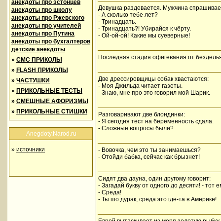
анекдоты про эстонцев
Девушка раздевается. Мужчина спрашивае
анекдоты про школу
- А сколько тебе лет?
анекдоты про Ржевского
- Тринадцать.
анекдоты про учителей
- Тринадцать?! Убирайся к чёрту.
анекдоты про Путина
- Ой-ой-ой! Какие мы суеверные!
анекдоты про бухгалтеров
детские анекдоты
Последняя стадия офигевания от безделья 
»
СМС ПРИКОЛЫ
»
FLASH ПРИКОЛЫ
Две дрессировщицы собак хвастаются:
»
ЧАСТУШКИ
- Моя Джильда читает газеты.
»
ПРИКОЛЬНЫЕ ТЕСТЫ
- Знаю, мне про это говорил мой Шарик.
»
СМЕШНЫЕ АФОРИЗМЫ
»
ПРИКОЛЬНЫЕ СТИШКИ
Разговаривают две блондинки:
- Я сегодня тест на беременность сдала.
- Сложные вопросы были?
Anegdoty.Narod.ru
»
источники
- Вовочка, чем это ты занимаешься?
- Отойди бабка, сейчас как брызнет!
Сидят два дауна, один другому говорит:
- Загадай букву от одного до десяти! - тот е
- Среда!
- Ты шо дурак, среда это где-та в Америке!