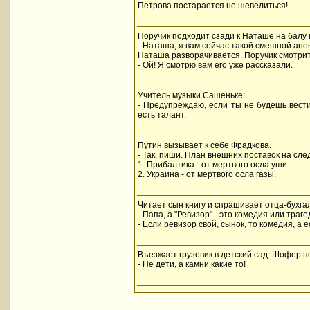
Петрова постарается не шевелиться!
Поручик подходит сзади к Наташе на балу 
- Наташа, я вам сейчас такой смешной анекд
Наташа разворачивается. Поручик смотрит 
- Ой! Я смотрю вам его уже рассказали.
Учитель музыки Сашеньке:
- Предупреждаю, если ты не будешь вести 
есть талант.
Путин вызывает к себе Фрадкова.
- Так, пиши. План внешних поставок на сл
1. Прибалтика - от мертвого осла уши.
2. Украина - от мертвого осла газы.
Читает сын книгу и спрашивает отца-бухга
- Папа, а "Ревизор" - это комедия или траге
- Если ревизор свой, сынок, то комедия, а е
Bъезжает грузовик в детский сад. Шофер п
- Hе дети, а камни какие то!