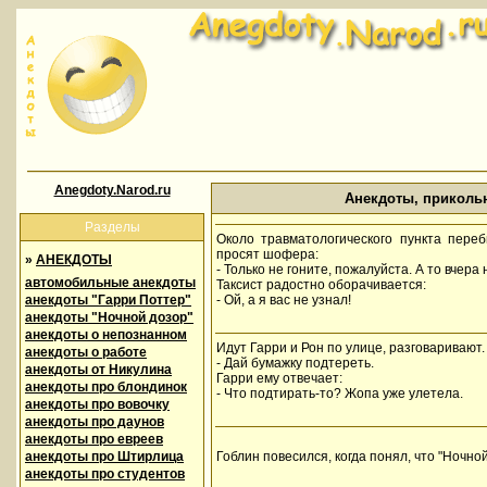
Anegdoty.Narod.ru
Анекдоты, приколь
Разделы
Около травматологического пункта переб
просят шофера:
»
АНЕКДОТЫ
- Только не гоните, пожалуйста. А то вчера
автомобильные анекдоты
Таксист радостно оборачивается:
анекдоты "Гарри Поттер"
- Ой, а я вас не узнал!
анекдоты "Ночной дозор"
анекдоты о непознанном
Идут Гарри и Рон по улице, разговаривают. 
анекдоты о работе
- Дай бумажку подтереть.
анекдоты от Никулина
Гарри ему отвечает:
анекдоты про блондинок
- Что подтирать-то? Жопа уже улетела.
анекдоты про вовочку
анекдоты про даунов
анекдоты про евреев
анекдоты про Штирлица
Гоблин повесился, когда понял, что "Ночно
анекдоты про студентов