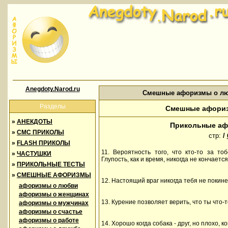
Anegdoty.Narod.ru
Смешные афоризмы о лю
Разделы
Смешные афориз
»
АНЕКДОТЫ
Прикольные аф
»
СМС ПРИКОЛЫ
стр:
/
»
FLASH ПРИКОЛЫ
11. Вероятность того, что кто-то за то
»
ЧАСТУШКИ
Глупость, как и время, никогда не кончается
»
ПРИКОЛЬНЫЕ ТЕСТЫ
»
СМЕШНЫЕ АФОРИЗМЫ
12. Настоящий враг никогда тебя не покине
афоризмы о любви
афоризмы о женщинах
13. Курение позволяет верить, что ты что-
афоризмы о мужчинах
афоризмы о счастье
афоризмы о работе
14. Хорошо когда собака - друг, но плохо, ко