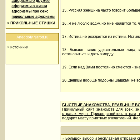
афоризмы о дружбе
афоризмы о жизни
15. Русская женщина часто говорит больше,
афоризмы про секс
прикольные афоризмы
»
ПРИКОЛЬНЫЕ СТИШКИ
16. Я не люблю водку, но мне нравится то, 
17. Истина не рождается из истины. Истин
Anegdoty.Narod.ru
»
источники
18. Бывают такие удивительные лица, 
остановиться и дать в морду.
19. Если над Вами постоянно смеются - зн
20. Девицы вообще подобны шашкам: не вся
БЫСТРЫЕ ЗНАКОМСТВА, РЕАЛЬНЫЕ В
Прикольный сайт знакомств для всех, з
странах мира. Присоединяйтесь к нам,
подарит массу приятных впечатлений. Жел
»
Большой выбор и бесплатная отправка см