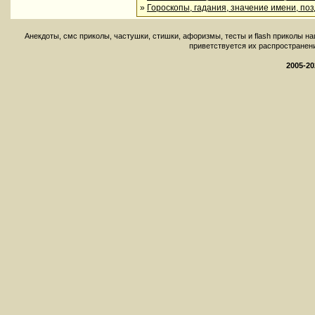
»
Гороскопы, гадания, значение имени, по
Aнекдоты, смс приколы, частушки, стишки, афоризмы, тесты и flash приколы н
приветствуется их распространение 
2005-20