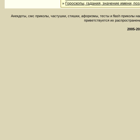
»
Гороскопы, гадания, значение имени, по
Aнекдоты, смс приколы, частушки, стишки, афоризмы, тесты и flash приколы н
приветствуется их распространение 
2005-20