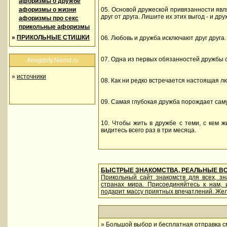
афоризмы о дружбе
афоризмы о жизни
05. Основой дружеской привязанности явл
друг от друга. Лишите их этих выгод - и д
афоризмы про секс
прикольные афоризмы
»
ПРИКОЛЬНЫЕ СТИШКИ
06. Любовь и дружба исключают друг друга.
07. Одна из первых обязанностей дружбы с
Anegdoty.Narod.ru
»
источники
08. Как ни редко встречается настоящая л
09. Самая глубокая дружба порождает сам
10. Чтобы жить в дружбе с теми, с кем ж
видитесь всего раз в три месяца.
БЫСТРЫЕ ЗНАКОМСТВА, РЕАЛЬНЫЕ В
Прикольный сайт знакомств для всех, з
странах мира. Присоединяйтесь к нам,
подарит массу приятных впечатлений. Жел
»
Большой выбор и бесплатная отправка см