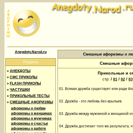
Anegdoty.Narod.ru
Смешные афоризмы о лю
Разделы
Смешные афори
»
АНЕКДОТЫ
Прикольные и с
»
СМС ПРИКОЛЫ
стр:
/
/
/
01
02
03
»
FLASH ПРИКОЛЫ
01. Всякая дружба существует или ради бла
»
ЧАСТУШКИ
»
ПРИКОЛЬНЫЕ ТЕСТЫ
02. Дружба - это любовь без крыльев.
»
СМЕШНЫЕ АФОРИЗМЫ
афоризмы о любви
афоризмы о женщинах
03. Дружба между мужчиной и женщиной оч
афоризмы о мужчинах
афоризмы о счастье
04. Дружба достигает того же результата, 
афоризмы о работе