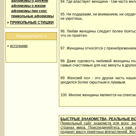
афоризмы о дружбе
94. Где властвует женщина - там часто жел
афоризмы о жизни
афоризмы про секс
95. Ни подарками, ни вниманием, ни серде
прикольные афоризмы
не укротишь.
»
ПРИКОЛЬНЫЕ СТИШКИ
96. Любви женщины следует более бояться
что он приятен.
Anegdoty.Narod.ru
»
источники
97. Женщины относятся с пренебрежением к 
98. Даже суровость любимой женщины пол
самые счастливые для нас минуты в други
99. Женский пол - это другая часть наше
уродился более скрытным и лукавым.
100. Многие женщины являются на спектакл
БЫСТРЫЕ ЗНАКОМСТВА, РЕАЛЬНЫЕ В
Прикольный сайт знакомств для всех, з
странах мира. Присоединяйтесь к нам,
подарит массу приятных впечатлений. Жел