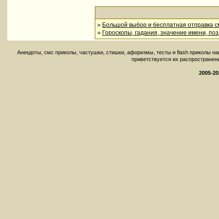
»
Большой выбор и бесплатная отправка см
»
Гороскопы, гадания, значение имени, по
Aнекдоты, смс приколы, частушки, стишки, афоризмы, тесты и flash приколы н
приветствуется их распространение 
2005-20