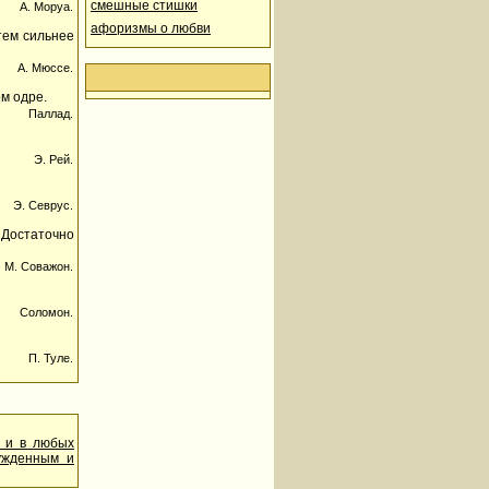
смешные стишки
А. Моруа.
афоризмы о любви
тем сильнее
А. Мюссе.
м одре.
Паллад.
Э. Рей.
Э. Севрус.
 Достаточно
М. Соважон.
Соломон.
П. Туле.
м и в любых
нужденным и