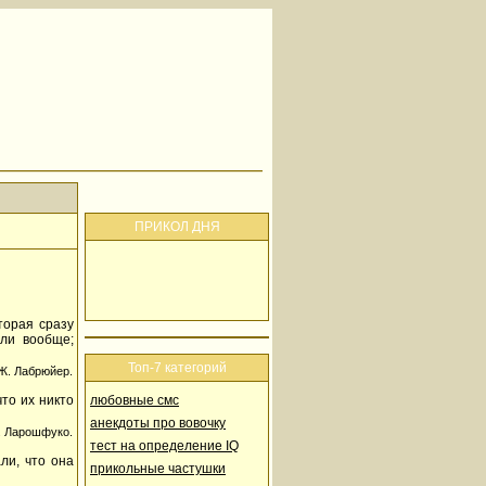
ПРИКОЛ ДНЯ
торая сразу
 ли вообще;
Топ-7 категорий
Ж. Лабрюйер.
то их никто
любовные смс
анекдоты про вовочку
. Ларошфуко.
тест на определение IQ
ли, что она
прикольные частушки