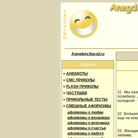
Anegdoty.Narod.ru
Разделы
»
АНЕКДОТЫ
»
СМС ПРИКОЛЫ
»
FLASH ПРИКОЛЫ
31. Мы наз
»
ЧАСТУШКИ
полюбила д
»
ПРИКОЛЬНЫЕ ТЕСТЫ
холодной - 
»
СМЕШНЫЕ АФОРИЗМЫ
афоризмы о любви
32. Больши
афоризмы о женщинах
еще не иска
афоризмы о мужчинах
афоризмы о счастье
33. Женщин
афоризмы о работе
любима.