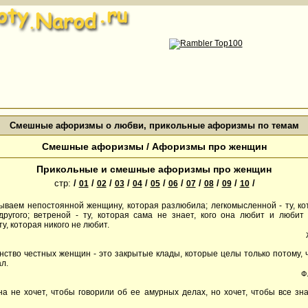
Смешные афоризмы о любви, прикольные афоризмы по темам
Смешные афоризмы / Афоризмы про женщин
Прикольные и смешные афоризмы про женщин
стр:
/
/
/
/
/
/
/
/
/
/
/
01
02
03
04
05
06
07
08
09
10
ываем непостоянной женщину, которая разлюбила; легкомысленной - ту, ко
ругого; ветреной - ту, которая сама не знает, кого она любит и любит
ту, которая никого не любит.
нство честных женщин - это закрытые клады, которые целы только потому, ч
л.
Ф
а не хочет, чтобы говорили об ее амурных делах, но хочет, чтобы все зна