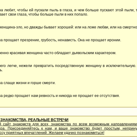
а любит, чтобы ей пускали пыль в глаза, и чем больше пускают этой пыли, 
вает свои глаза, чтобы больше пыли в них попало.
 женщина-зло, но дважды бывает хорошей: или на ложе любви, или на смертно
а прощает презрение, грубость, ненависть. Она не прощает иронии.
венно красивая женщина часто обладает дьявольским характером.
чего легче, нежели превратить посредственную женщину в исключительную.
ь.
а слаще жизни и горше смерти.
а редко прощает нам ревность и никогда не прощает ее отсутствия.
ЗНАКОМСТВА, РЕАЛЬНЫЕ ВСТРЕЧИ
й сайт знакомств для всех, знакомства по всем возможным направления
ира. Присоединяйтесь к нам, и ваше знакомство будет простым, непри
ссу приятных впечатлений. Желаем удачно познакомиться!