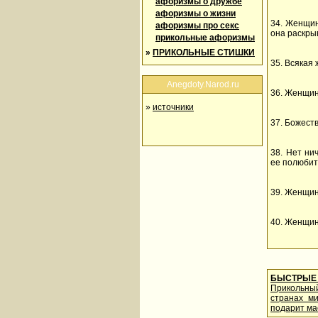
афоризмы о дружбе
афоризмы о жизни
34. Женщин
афоризмы про секс
она раскры
прикольные афоризмы
»
ПРИКОЛЬНЫЕ СТИШКИ
35. Всякая
Anegdoty.Narod.ru
36. Женщин
»
источники
37. Божест
38. Нет ни
ее полюбит
39. Женщин
40. Женщин
БЫСТРЫЕ 
Прикольны
странах м
подарит ма