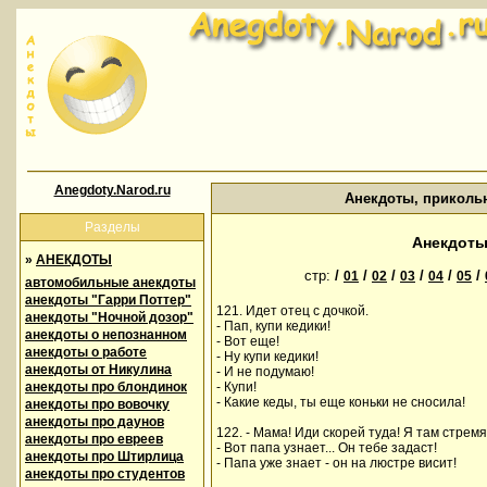
Anegdoty.Narod.ru
Анекдоты, приколь
Разделы
Анекдоты
»
АНЕКДОТЫ
стр:
/
/
/
/
/
/
01
02
03
04
05
автомобильные анекдоты
анекдоты "Гарри Поттер"
121. Идет отец с дочкой.
анекдоты "Ночной дозор"
- Пап, купи кедики!
анекдоты о непознанном
- Вот еще!
анекдоты о работе
- Ну купи кедики!
анекдоты от Никулина
- И не подумаю!
анекдоты про блондинок
- Купи!
- Какие кеды, ты еще коньки не сносила!
анекдоты про вовочку
анекдоты про даунов
122. - Мама! Иди скорей туда! Я там стремя
анекдоты про евреев
- Вот папа узнает... Он тебе задаст!
анекдоты про Штирлица
- Папа уже знает - он на люстре висит!
анекдоты про студентов