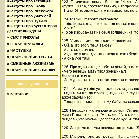
анекдоты про эстонцев
123. Приличная семья. Девочке 14 лет. Д
анекдоты про школу
крутит... Папа, соответственно, с вопросом
- Папа! Я не знаю как это называется, но э
анекдоты про Ржевского
анекдоты про учителей
124. Малыш говорит сестренке:
анекдоты про Путина
- Тебе не кажется, что с папой не все в пор
анекдоты про бухгалтеров
- А что?
детские анекдоты
- То он изображает из себя волшебника, то 
»
СМС ПРИКОЛЫ
125. У маленького мальчика спрашивают:
»
FLASH ПРИКОЛЫ
- Ой, а что это у тебя такое?
- А это скворечник.
»
ЧАСТУШКИ
- А где же у него дырочка, куда птичка буде
»
ПРИКОЛЬНЫЕ ТЕСТЫ
- А она уже там!
»
СМЕШНЫЕ АФОРИЗМЫ
126. Приходит отец с работы домой, а мале
»
ПРИКОЛЬНЫЕ СТИШКИ
- Чего ревешь, мать твоя женщина?!
Девочка отвечает:
- Да Мурзик, мать его киска, сожрал карасика
Anegdoty.Narod.ru
127. - Мама, у тебя уже несколько седых во
- Родители всегда седеют, когда их не слуш
»
источники
Джон задумчиво:
- Теперь я понимаю, почему бабушка совсе
128. Приходит мальчик-даун домой. Увидел 
мама.Папа отвечает: "На кухне." Мальчик н
пендаль, что мальчик долетел до кухни. Ув
129. За время съемки рекламного ролика "
130. Мальчик пристает к отцу: - Пап, а как