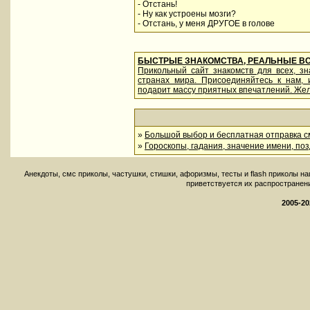
- Отстань!
- Ну как устроены мозги?
- Отстань, у меня ДРУГОЕ в голове
БЫСТРЫЕ ЗНАКОМСТВА, РЕАЛЬНЫЕ В
Прикольный сайт знакомств для всех, з
странах мира. Присоединяйтесь к нам,
подарит массу приятных впечатлений. Жел
»
Большой выбор и бесплатная отправка см
»
Гороскопы, гадания, значение имени, по
Aнекдоты, смс приколы, частушки, стишки, афоризмы, тесты и flash приколы н
приветствуется их распространение 
2005-20