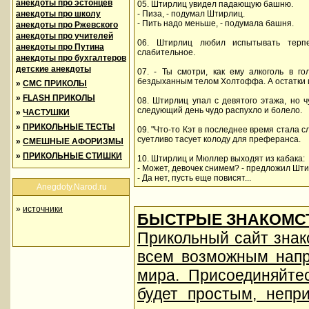
анекдоты про эстонцев
05. Штирлиц увидел падающую башню.
анекдоты про школу
- Пиза, - подумал Штирлиц.
- Пить надо меньше, - подумала башня.
анекдоты про Ржевского
анекдоты про учителей
06. Штирлиц любил испытывать терп
анекдоты про Путина
слабительное.
анекдоты про бухгалтеров
детские анекдоты
07. - Ты смотри, как ему алкоголь в го
бездыханным телом Холтоффа. А остатки ш
»
СМС ПРИКОЛЫ
»
FLASH ПРИКОЛЫ
08. Штирлиц упал с девятого этажа, но 
следующий день чудо распухло и болело.
»
ЧАСТУШКИ
»
ПРИКОЛЬНЫЕ ТЕСТЫ
09. "Что-то Кэт в последнее время стала с
суетливо тасует колоду для преферанса.
»
СМЕШНЫЕ АФОРИЗМЫ
»
ПРИКОЛЬНЫЕ СТИШКИ
10. Штирлиц и Мюллер выходят из кабака:
- Может, девочек снимем? - предложил Шти
- Да нет, пусть еще повисят...
Anegdoty.Narod.ru
»
источники
БЫСТРЫЕ ЗНАКОМСТ
Прикольный сайт знак
всем возможным напр
мира. Присоединяйте
будет простым, непр