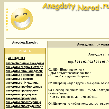
Anegdoty.Narod.ru
Анекдоты, приколь
Разделы
Анекдоты: 
»
АНЕКДОТЫ
стр:
/
/
/
/
/
/
01
02
03
04
05
автомобильные анекдоты
анекдоты "Гарри Поттер"
01. Шёл Штирлиц по лесу.
анекдоты "Ночной дозор"
Вдруг почувствовал запах гари...
анекдоты о непознанном
"Поттер!" - подумал Штирлиц.
анекдоты о работе
анекдоты от Никулина
02. Штирлиц надел трусы набекрень. Бекре
анекдоты про блондинок
03. Последние дни войны. Штирлиц заходит
анекдоты про вовочку
-Хайль Гитлер!
анекдоты про даунов
-Иди-ты, Исаев, не до тебя сейчас...
анекдоты про евреев
анекдоты про Штирлица
04. Штирлиц не любил пользоваться мылом
анекдоты про студентов