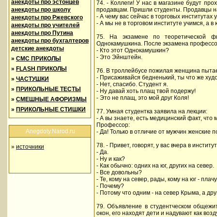
анекдоты про эстонцев
74. - Коллеги! У нас в магазине будут про
анекдоты про школу
продавцам. Пришли студенты. Продавцы на
- А чему вас сейчас в торговых институтах 
анекдоты про Ржевского
- А мы не в торговом институте учимся, а в
анекдоты про учителей
анекдоты про Путина
75. На экзамене по теоретической фи
анекдоты про бухгалтеров
Однокамушкина. После экзамена профессо
детские анекдоты
- Кто этот Однокамушкин?
- Это Эйнштейн.
»
СМС ПРИКОЛЫ
»
FLASH ПРИКОЛЫ
76. В троллейбусе пожилая женщина пытае
- Присаживайся бедненький, ты что же худ
»
ЧАСТУШКИ
- Нет, спасибо. Студент я.
»
ПРИКОЛЬНЫЕ ТЕСТЫ
- Ну давай хоть плащ твой подержу!
- Это не плащ, это мой друг Коля!
»
СМЕШНЫЕ АФОРИЗМЫ
»
ПРИКОЛЬНЫЕ СТИШКИ
77. Умная студентка заявила на лекции:
- А вы знаете, есть медицинский факт, ч
Профессор:
Anegdoty.Narod.ru
- Да! Только в отличие от мужчин женские
78. - Привет, говорят, у вас вчера в инсти
»
источники
- Да.
- Ну и как?
- Как обычно: одних на юг, других на север.
- Все довольны?
- Те, кому на север, рады, кому на юг - плачу
- Почему?
- Потому что одним - на север Крыма, а дру
79. Объявление в студентческом общежит
окон, его находят дети и надувают как во