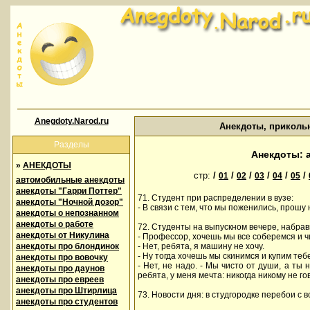
Anegdoty.Narod.ru
Анекдоты, приколь
Разделы
Анекдоты: 
»
АНЕКДОТЫ
стр:
/
/
/
/
/
/
01
02
03
04
05
автомобильные анекдоты
анекдоты "Гарри Поттер"
71. Студент при распределении в вузе:
анекдоты "Ночной дозор"
- В связи с тем, что мы поженились, прошу 
анекдоты о непознанном
анекдоты о работе
72. Студенты на выпускном вечере, набрав
анекдоты от Никулина
- Профессор, хочешь мы все соберемся и 
анекдоты про блондинок
- Нет, ребята, я машину не хочу.
- Ну тогда хочешь мы скинимся и купим те
анекдоты про вовочку
- Нет, не надо. - Мы чисто от души, а ты н
анекдоты про даунов
ребята, у меня мечта: никогда никому не го
анекдоты про евреев
анекдоты про Штирлица
73. Новости дня: в студгородке перебои с
анекдоты про студентов