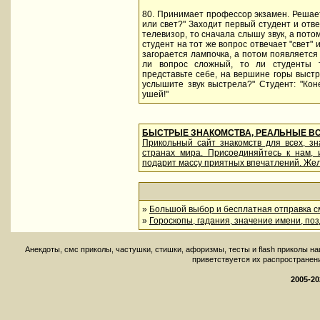
80. Принимает профессор экзамен. Решает 
или свет?" Заходит первый студент и отвеч
телевизор, то сначала слышу звук, а пото
студент на тот же вопрос отвечает "свет" 
загорается лампочка, а потом появляется 
ли вопрос сложный, то ли студенты т
представьте себе, на вершине горы выстр
услышите звук выстрела?" Студент: "Коне
ушей!"
БЫСТРЫЕ ЗНАКОМСТВА, РЕАЛЬНЫЕ В
Прикольный сайт знакомств для всех, з
странах мира. Присоединяйтесь к нам,
подарит массу приятных впечатлений. Жел
»
Большой выбор и бесплатная отправка см
»
Гороскопы, гадания, значение имени, по
Aнекдоты, смс приколы, частушки, стишки, афоризмы, тесты и flash приколы н
приветствуется их распространение 
2005-20