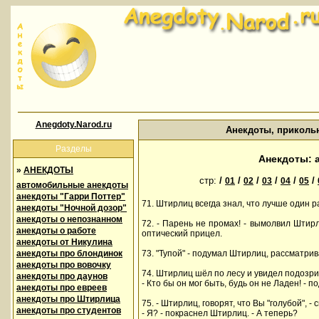
Anegdoty.Narod.ru
Анекдоты, приколь
Разделы
Анекдоты: 
»
АНЕКДОТЫ
стр:
/
/
/
/
/
/
01
02
03
04
05
автомобильные анекдоты
анекдоты "Гарри Поттер"
71. Штирлиц всегда знал, что лучше один р
анекдоты "Ночной дозор"
анекдоты о непознанном
72. - Парень не промах! - вымолвил Шти
анекдоты о работе
оптический прицел.
анекдоты от Никулина
анекдоты про блондинок
73. "Тупой" - подумал Штирлиц, рассматрива
анекдоты про вовочку
74. Штирлиц шёл по лесу и увидел подозри
анекдоты про даунов
- Кто бы он мог быть, будь он не Ладен! - 
анекдоты про евреев
анекдоты про Штирлица
75. - Штирлиц, говорят, что Вы "голубой", -
анекдоты про студентов
- Я? - покраснел Штирлиц. - А теперь?