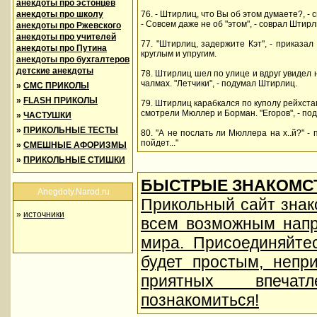
анекдоты про эстонцев
анекдоты про школу
76. - Штирлиц, что Вы об этом думаете?, -
- Совсем даже не об "этом", - соврал Штирл
анекдоты про Ржевского
анекдоты про учителей
77. "Штирлиц, задержите Кэт", - приказа
анекдоты про Путина
круглым и упругим.
анекдоты про бухгалтеров
детские анекдоты
78. Штирлиц шел по улице и вдруг увидел 
чалмах. "Летчики", - подумал Штирлиц.
»
СМС ПРИКОЛЫ
»
FLASH ПРИКОЛЫ
79. Штирлиц карабкался по куполу рейхстаг
смотрели Мюллер и Борман. "Егоров", - по
»
ЧАСТУШКИ
»
ПРИКОЛЬНЫЕ ТЕСТЫ
80. "А не послать ли Мюллера на х..й?" -
пойдет..."
»
СМЕШНЫЕ АФОРИЗМЫ
»
ПРИКОЛЬНЫЕ СТИШКИ
БЫСТРЫЕ ЗНАКОМСТ
Anegdoty.Narod.ru
Прикольный сайт знак
»
источники
всем возможным напр
мира. Присоединяйте
будет простым, непр
приятных впеча
познакомиться!