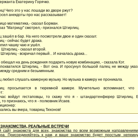
ержанта Екатерину Горячко.
иц! Чего это у нас лошади во дворе ржут?
 осел анекдоты про нас рассказывает!
 лицо математика,- сказал Борман.
 раз "Матрицу" смотрел,- признался Штирлиц.
 зашёл в бар. На него посмотрели двое и один сказал:
ц - сейчас будет драка.
пил чашку чаю и ушёл.
е Штирлиц - сказал второй.
л Штирлиц - вскричал первый... И началась драка...
е обещал на день рождения подарить новую комбинацию, - сказала Кэт.
- спохватился Штирлиц. - Вот она. И просунул большой палец не между ука
 между средним и безымянным.
ц любил слушать камерную музыку. Но музыка в камеру не проникала.
иц просыпается в тюремной камере. Мучительно вспоминает, что 
т:
йчас войдут гестаповцы, то скажу что я - штандартенфюрер Штирлиц. 
 то признаюсь, что я - полковник Исаев.
иционер:
шались вы вчера, товарищ Тихонов!
ЗНАКОМСТВА, РЕАЛЬНЫЕ ВСТРЕЧИ
й сайт знакомств для всех, знакомства по всем возможным направления
ира. Присоединяйтесь к нам, и ваше знакомство будет простым, непри