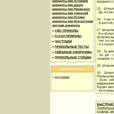
анекдоты про эстонцев
младшего с
анекдоты про школу
25. - Штирл
анекдоты про Ржевского
- Да это им
анекдоты про учителей
анекдоты про Путина
26. - У вас
анекдоты про бухгалтеров
- В шестой
детские анекдоты
27. Штирлиц
»
СМС ПРИКОЛЫ
-Это Штирли
»
FLASH ПРИКОЛЫ
Штирлиц вы
- Нет это н
»
ЧАСТУШКИ
- А я сказа
»
ПРИКОЛЬНЫЕ ТЕСТЫ
28. - Ты мн
»
СМЕШНЫЕ АФОРИЗМЫ
- Ах, да! 
»
ПРИКОЛЬНЫЕ СТИШКИ
средним, а
29. Штирли
Anegdoty.Narod.ru
30. Штирл
Размышляе
»
источники
- Если се
нквдэшники,
Входит мил
- Ну и наку
БЫСТРЫЕ 
Прикольны
странах м