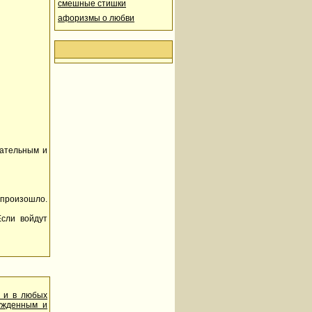
смешные стишки
афоризмы о любви
зательным и
произошло.
Если войдут
м и в любых
нужденным и