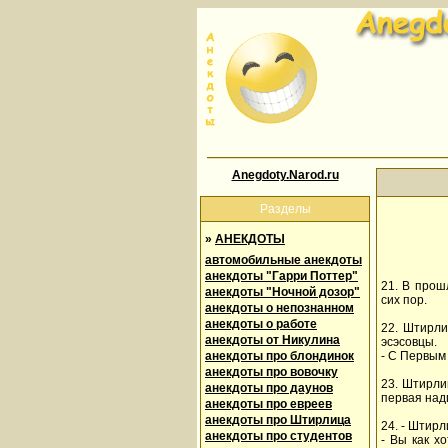
Anegdoty.Narod.ru
Разделы
»
АНЕКДОТЫ
автомобильные анекдоты
анекдоты "Гарри Поттер"
21. В прош
анекдоты "Ночной дозор"
сих пор.
анекдоты о непознанном
анекдоты о работе
22. Штирли
анекдоты от Никулина
эсэсовцы.
анекдоты про блондинок
- С Первым
анекдоты про вовочку
23. Штирли
анекдоты про даунов
первая над
анекдоты про евреев
анекдоты про Штирлица
24. - Штир
анекдоты про студентов
- Вы как х