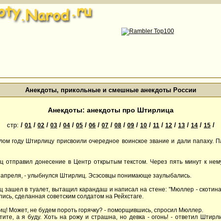
Анекдоты, прикольные и смешные анекдоты России
Анекдоты: анекдоты про Штирлица
стр:
/
/
/
/
/
/
/
/
/
/
/
/
/
/
/
/
01
02
03
04
05
06
07
08
09
10
11
12
13
14
15
лом году Штирлицу присвоили очередное воинское звание и дали папаху. П
ц отправил донесение в Центр открытым текстом. Через пять минут к нем
 апреля, - улыбнулся Штирлиц. Эсэсовцы понимающе заулыбались.
ц зашел в туалет, вытащил карандаш и написал на стене: "Мюллер - скотина
пись, сделанная советским солдатом на Рейхстаге.
лиц! Может, не будем пороть горячку? - поморщившись, спросил Мюллер.
отите, а я буду. Хоть на рожу и страшна, но девка - огонь! - ответил Штир