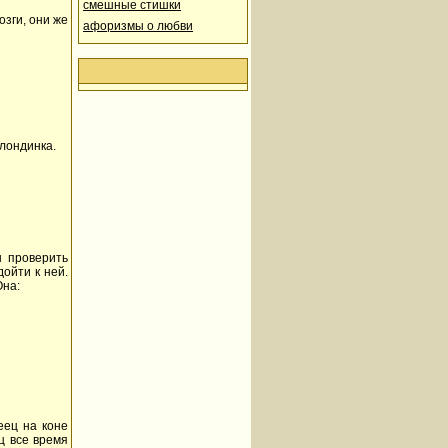
смешные стишки
озги, они же
афоризмы о любви
лондинка.
ы проверить
дойти к ней.
Она:
еец на коне
ц все вpемя