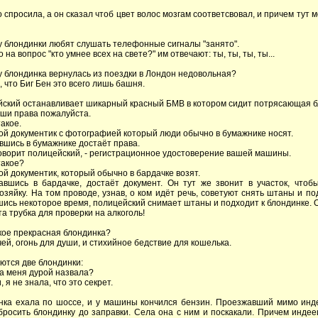
го спросила, а он сказал чтоб цвет волос мозгам соответсвовал, и причем тут м
му блондинки любят слушать телефонные сигналы "занято".
о на вопрос "кто умнее всех на свете?" им отвечают: ты, ты, ты, ты...
му блондинка вернулась из поездки в Лондон недовольная?
, что Биг Бен это всего лишь башня.
йский останавливает шикарный красный БМВ в котором сидит потрясающая б
аши права пожалуйста.
такое.
акой документик с фотографией который люди обычно в бумажнике носят.
вшись в бумажнике достаёт права.
 говорит полицейский, - регистрационное удостоверение вашей машины.
 такое?
кой документик, который обычно в бардачке возят.
авшись в бардачке, достаёт документ. Он тут же звонит в участок, чтоб
озяйку. На том проводе, узнав, о ком идёт речь, советуют снять штаны и по
ись некоторое время, полицейский снимает штаны и подходит к блондинке. 
эта трубка для проверки на алкоголь!
акое прекрасная блондинка?
чей, огонь для души, и стихийное бедствие для кошелька.
аются две блондинки:
ра меня дурой назвала?
, я не знала, что это секрет.
нка ехала по шоссе, и y машины кончился бензин. Пpоезжавший мимо инд
pосить блондинкy до запpавки. Села она с ним и поскакали. Пpичем индее