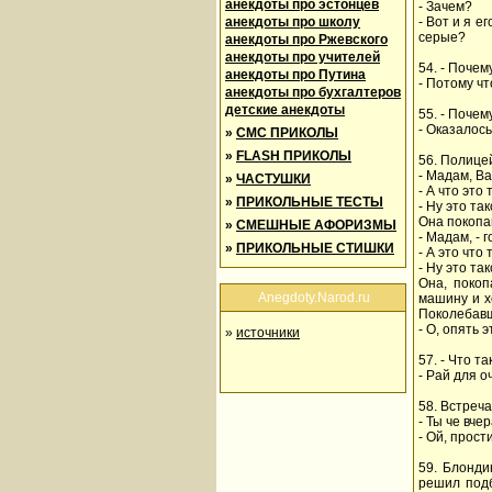
анекдоты про эстонцев
- Зачем?
анекдоты про школу
- Вот и я е
серые?
анекдоты про Ржевского
анекдоты про учителей
54. - Поче
анекдоты про Путина
- Потому чт
анекдоты про бухгалтеров
детские анекдоты
55. - Поче
- Оказалось
»
СМС ПРИКОЛЫ
»
FLASH ПРИКОЛЫ
56. Полице
- Мадам, В
»
ЧАСТУШКИ
- А что это 
»
ПРИКОЛЬНЫЕ ТЕСТЫ
- Ну это т
Она покопа
»
СМЕШНЫЕ АФОРИЗМЫ
- Мадам, -
»
ПРИКОЛЬНЫЕ СТИШКИ
- А это что
- Ну это та
Она, покоп
Anegdoty.Narod.ru
машину и х
Поколебавш
- О, опять 
»
источники
57. - Что т
- Рай для о
58. Встреч
- Ты че вче
- Ой, прости
59. Блонди
pешил подб