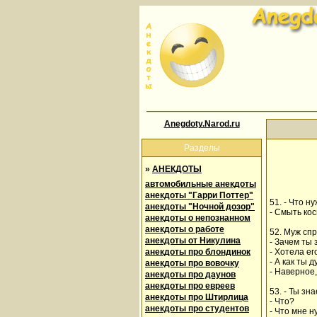
Anegdoty.Narod.ru
Разделы
»
АНЕКДОТЫ
автомобильные анекдоты
анекдоты "Гарри Поттер"
51. - Что н
анекдоты "Ночной дозор"
- Смыть кос
анекдоты о непознанном
анекдоты о работе
52. Муж сп
анекдоты от Никулина
- Зачем ты
анекдоты про блондинок
- Хотела ег
- А как ты 
анекдоты про вовочку
- Наверное,
анекдоты про даунов
анекдоты про евреев
53. - Ты зн
анекдоты про Штирлица
- Что?
анекдоты про студентов
- Что мне н