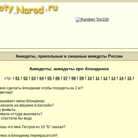
Анекдоты, прикольные и смешные анекдоты России
Анекдоты: анекдоты про блондинок
стр:
/
/
/
/
/
/
/
/
/
/
/
/
/
/
/
/
01
02
03
04
05
06
07
08
09
10
11
12
13
14
15
ужно сделать блондинке чтобы похудеть на 2 кг?
метику!
рашивает жену-блондинку:
 заехала на машине в бассейн?
о вымыть.
думала оттуда выезжать?
 спустила бы воду.
аешь что мне Петров из 10 "Б" сказал?
ужно в блондинку перекрасится!!!