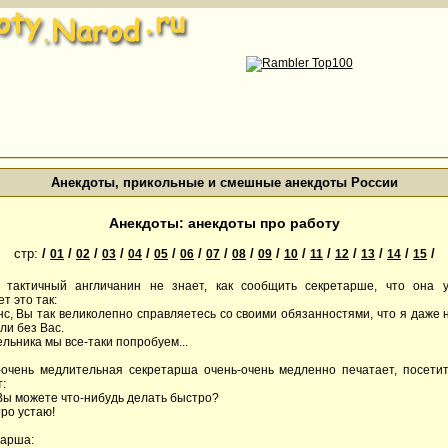
Анекдоты, прикольные и смешные анекдоты России
Анекдоты: анекдоты про работу
стр:
/
/
/
/
/
/
/
/
/
/
/
/
/
/
/
/
01
02
03
04
05
06
07
08
09
10
11
12
13
14
15
ь тактичный англичанин не знает, как сообщить секретарше, что она у
т это так:
нс, Вы так великолепно справляетесь со своими обязанностями, что я даже н
ли без Вас.
льника мы все-таки попробуем...
-очень медлительная секретарша очень-очень медленно печатает, посети
:
 Вы можете что-нибудь делать быстро?
тро устаю!
тарша: