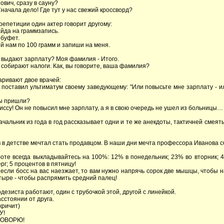
ович, сразу в сауну?
 Сначала дело! Где тут у нас свежий кроссворд?
репетиции один актер говорит другому:
айда на граммзапись.
 буфет.
ей нам по 100 грамм и запиши на меня.
сь выдают зарплату? Моя фамилия - Итого.
ь собирают налоги. Как, вы говорите, ваша фамилия?
варивают двое врачей:
я поставил ультиматум своему заведующему: "Или повысьте мне зарплату - ил
вы пришли?
миссу! Он не повысил мне зарплату, а я в свою очередь не ушел из больницы…
ачальник из года в год рассказывает одни и те же анекдоты, тактичней смеят
в в детстве мечтал стать продавцом. В наши дни мечта профессора Иванова с
боте всегда выкладывайтесь на 100%: 12% в понедельник; 23% во вторник; 4
рг; 5 процентов в пятницу!
 если босс на вас наезжает, то вам нужно напрячь сорок две мышцы, чтобы н
етыре - чтобы распрямить средний палец!
одезиста работают, один с трубочкой этой, другой с линейкой.
сстоянии от друга.
кричит)
У!
 ГОВОРЮ!