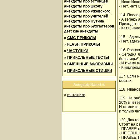
анекдоты про эстонцев
- Иван Иван
анекдоты про школу
- Нет, нет!
анекдоты про Ржевского
114. После 
анекдоты про учителей
- А теперь 
анекдоты про Путина
Приходят в
анекдоты про бухгалтеров
- Катя, нал
детские анекдоты
115. - Зде
»
СМС ПРИКОЛЫ
- Нет, здес
»
FLASH ПРИКОЛЫ
116. Разго
»
ЧАСТУШКИ
- Сегодня 
»
ПРИКОЛЬНЫЕ ТЕСТЫ
больницы!"
- И к чему 
»
СМЕШНЫЕ АФОРИЗМЫ
- К компро
»
ПРИКОЛЬНЫЕ СТИШКИ
117. Если н
местах.
Anegdoty.Narod.ru
118. Ивано
»
источники
119. На ра
20% в четве
И помните,
и только ч
120. Два ге
Стоят на ра
- ПРАВЕЕ! (
- НЕ СЛЫШ
- ПРАВЕЕ,