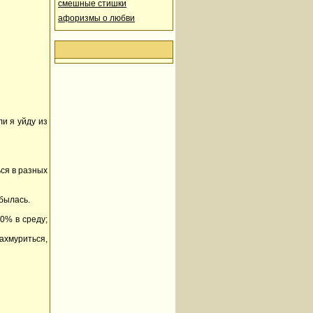
смешные стишки
афоризмы о любви
и я уйду из
ься в разных
былась.
0% в среду;
ахмуриться,