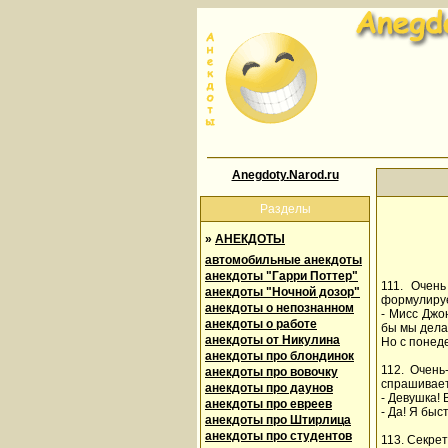
Anegdoty.Narod.ru
Разделы
»
АНЕКДОТЫ
автомобильные анекдоты
анекдоты "Гарри Поттер"
111. Очен
анекдоты "Ночной дозор"
формулируе
анекдоты о непознанном
- Мисс Джо
анекдоты о работе
бы мы дела
анекдоты от Никулина
Но с понеде
анекдоты про блондинок
112. Очень
анекдоты про вовочку
спрашивает
анекдоты про даунов
- Девушка!
анекдоты про евреев
- Да! Я быс
анекдоты про Штирлица
анекдоты про студентов
113. Секре