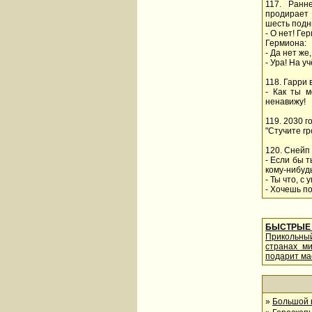
117. Ранн
продирает 
шесть подн
- О нет! Ге
Гермиона:
- Да нет же
- Ура! На уч
118. Гарри 
- Как ты м
ненавижу!
119. 2030 г
"Стучите гр
120. Снейп 
- Если бы 
кому-нибуд
- Ты что, с
- Хочешь п
БЫСТРЫЕ 
Прикольны
странах м
подарит ма
»
Большой в