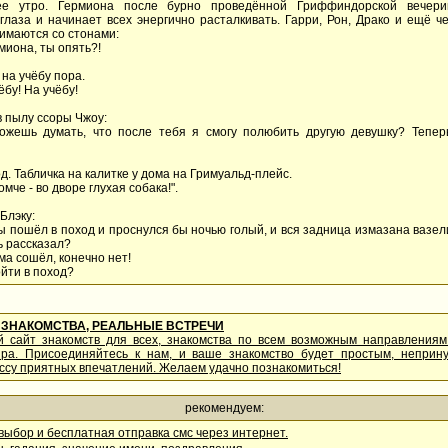
ее утро. Гермиона после бурно проведённой Гриффиндорской вечери
глаза и начинает всех энергично расталкивать. Гарри, Рон, Драко и ещё че
имаются со стонами:
рмиона, ты опять?!
, на учёбу пора.
ёбу! На учёбу!
в пылу ссоры Чжоу:
ожешь думать, что после тебя я смогу полюбить другую девушку? Тепер
од. Табличка на калитке у дома на Гримуальд-плейс.
омче - во дворе глухая собака!".
Блэку:
ты пошёл в поход и проснулся бы ночью голый, и вся задница измазана вазел
ь рассказал?
 ума сошёл, конечно нет!
ойти в поход?
ЗНАКОМСТВА, РЕАЛЬНЫЕ ВСТРЕЧИ
й сайт знакомств для всех, знакомства по всем возможным направления
ира. Присоединяйтесь к нам, и ваше знакомство будет простым, непри
ссу приятных впечатлений. Желаем удачно познакомиться!
рекомендуем:
ыбор и бесплатная отправка смс через интернет.