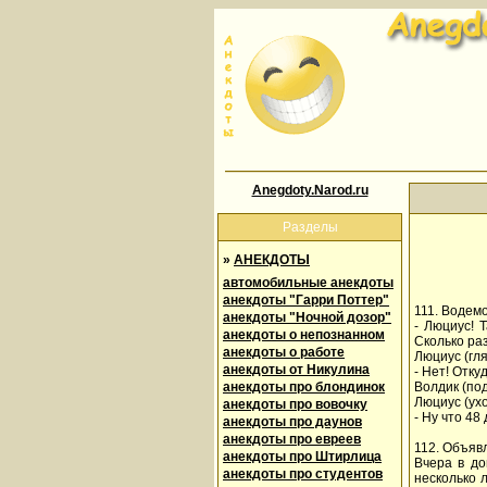
Anegdoty.Narod.ru
Разделы
»
АНЕКДОТЫ
автомобильные анекдоты
анекдоты "Гарри Поттер"
111. Водем
анекдоты "Ночной дозор"
- Люциус! 
анекдоты о непознанном
Сколько ра
анекдоты о работе
Люциус (гл
анекдоты от Никулина
- Нет! Отк
анекдоты про блондинок
Волдик (под
Люциус (ух
анекдоты про вовочку
- Ну что 48
анекдоты про даунов
анекдоты про евреев
112. Объявл
анекдоты про Штирлица
Вчера в до
анекдоты про студентов
несколько 