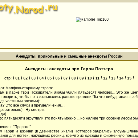
Анекдоты, прикольные и смешные анекдоты России
Анекдоты: анекдоты про Гарри Поттера
стр:
/
/
/
/
/
/
/
/
/
/
/
/
/
/
/
/
01
02
03
04
05
06
07
08
09
10
11
12
13
14
15
орт Малфою-старшему строго:
Там в парке твои Пожиратели якобы убили пятьдесят человек... Это же цен
з говорить, чтобы не высовывались раньше времени! Ты что-нибудь знаешь об
ядя честными глазами):
уда? Это всё слухи и преувеличения…
озрительно) - Ну смотри.
одя)
 до пятидесяти округлили это понять можно ... но жалкие три сосенки лесом обо
ение в ''Пророке''
м Гарри и Джинни (в девичестве Уизли) Поттеров забрались злоумышленн
лаков для ногтей, накладных ресниц, кое-что из одежды и фирменную помаду.