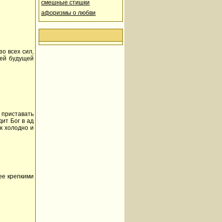
смешные стишки
афоризмы о любви
о всех сил,
оей будущей
м приставать
дит Бог в ад
ак холодно и
ее крепкими