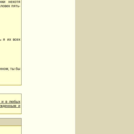
нки нехотя
ловек пять-
ь я их всех
ином, ты бы
м и в любых
нужденным и