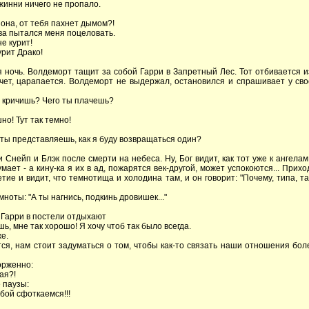
жинни ничего не пропало.
иона, от тебя пахнет дымом?!
ова пытался меня поцеловать.
не курит!
курит Драко!
я ночь. Волдеморт тащит за собой Гарри в Запретный Лес. Тот отбивается из
ачет, царапается. Волдеморт не выдержал, остановился и спрашивает у св
ты кричишь? Чего ты плачешь?
но! Тут так темно!
А ты представляешь, как я буду возвращаться один?
 Снейп и Блэк после смерти на небеса. Ну, Бог видит, как тот уже к ангела
мает - а кину-ка я их в ад, пожарятся век-другой, может успокоются... Прихо
тие и видит, что темнотища и холодина там, и он говорит: "Почему, типа, т
мноты: "А ты нагнись, подкинь дровишек..."
и Гарри в постели отдыхают
шь, мне так хорошо! Я хочу чтоб так было всегда.
же.
тся, нам стоит задуматься о том, чтобы как-то связать наши отношения бол
орженно:
ая?!
 паузы:
обой сфоткаемся!!!