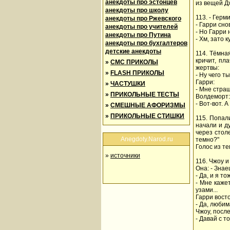
анекдоты про эстонцев
из вещей Д
анекдоты про школу
113. - Герм
анекдоты про Ржевского
- Гарри сн
анекдоты про учителей
- Но Гарри 
анекдоты про Путина
- Хм, зато 
анекдоты про бухгалтеров
детские анекдоты
114. Тёмна
кричит, пл
»
СМС ПРИКОЛЫ
жертвы:
»
FLASH ПРИКОЛЫ
- Ну чего 
Гарри:
»
ЧАСТУШКИ
- Мне страш
»
ПРИКОЛЬНЫЕ ТЕСТЫ
Волдеморт:
- Вот-вот. 
»
СМЕШНЫЕ АФОРИЗМЫ
»
ПРИКОЛЬНЫЕ СТИШКИ
115. Попали
начали и ду
через столе
Anegdoty.Narod.ru
темно?"
Голос из те
»
источники
116. Чжоу 
Она: - Знае
- Да, и я то
- Мне каже
узами...
Гарри вост
- Да, любим
Чжоу, после
- Давай с т