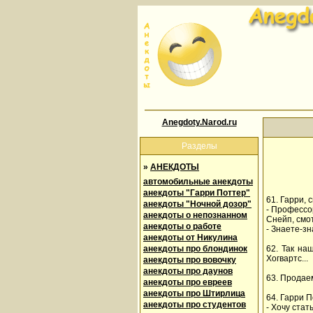
Anegdoty.Narod.ru
Разделы
»
АНЕКДОТЫ
автомобильные анекдоты
анекдоты "Гарри Поттер"
61. Гарри, 
анекдоты "Ночной дозор"
- Профессор
анекдоты о непознанном
Снейп, смо
анекдоты о работе
- Знаете-зн
анекдоты от Никулина
анекдоты про блондинок
62. Так на
Хогвартс...
анекдоты про вовочку
анекдоты про даунов
63. Продаем
анекдоты про евреев
анекдоты про Штирлица
64. Гарри 
анекдоты про студентов
- Хочу ста