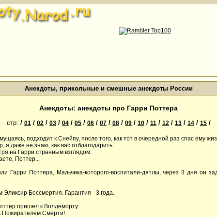
Анекдоты, прикольные и смешные анекдоты России
Анекдоты: анекдоты про Гарри Поттера
стр:
/
/
/
/
/
/
/
/
/
/
/
/
/
/
/
/
01
02
03
04
05
06
07
08
09
10
11
12
13
14
15
смущаясь, подходит к Снейпу, после того, как тот в очередной раз спас ему жиз
, я даже не знаю, как вас отблагодарить...
тря на Гарри странным взглядом:
аете, Поттер...
шли Гарри Поттера, Мальчика-которого-воспитали-дятлы, через 3 дня он за
 Эликсир Бессмертия. Гарантия - 3 года.
Поттер пришел к Волдеморту:
ть Пожирателем Смерти!