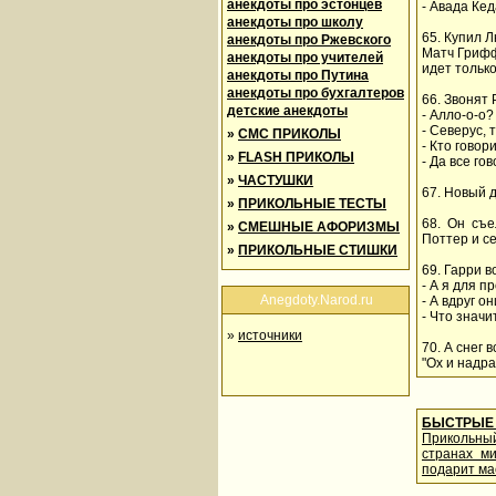
анекдоты про эстонцев
- Авада Кед
анекдоты про школу
65. Купил 
анекдоты про Ржевского
Матч Грифф
анекдоты про учителей
идет тольк
анекдоты про Путина
анекдоты про бухгалтеров
66. Звонят 
детские анекдоты
- Алло-о-о?
- Северус, т
»
СМС ПРИКОЛЫ
- Кто говор
»
FLASH ПРИКОЛЫ
- Да все гов
»
ЧАСТУШКИ
67. Новый д
»
ПРИКОЛЬНЫЕ ТЕСТЫ
68. Он съе
»
СМЕШНЫЕ АФОРИЗМЫ
Поттер и с
»
ПРИКОЛЬНЫЕ СТИШКИ
69. Гарри в
- А я для п
Anegdoty.Narod.ru
- А вдруг о
- Что значи
»
источники
70. А снег в
"Ох и надр
БЫСТРЫЕ 
Прикольны
странах м
подарит ма