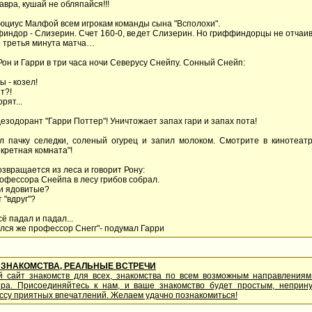
авра, кушай не обляпайся!!!
Люциус Малфой всем игрокам команды сына "Всполохи".
индор - Слизерин. Счет 160-0, ведет Слизерин. Но гриффиндорцы не отчаив
о третья минута матча…
Рон и Гарри в три часа ночи Северусу Снейпу. Сонный Снейп:
ы - козел!
ит?!
орят...
езодорант "Гарри Поттер"! Уничтожает запах гари и запах пота!
л пачку селедки, соленый огурец и запил молоком. Смотрите в кинотеатр
екретная комната"!
озвращается из леса и говорит Рону:
рофессора Снейпа в лесу грибов собрал.
ни ядовитые?
т "вдруг"?
сё падал и падал...
ался же профессор Снегг"- подумал Гарри
ЗНАКОМСТВА, РЕАЛЬНЫЕ ВСТРЕЧИ
й сайт знакомств для всех, знакомства по всем возможным направления
ира. Присоединяйтесь к нам, и ваше знакомство будет простым, непри
ссу приятных впечатлений. Желаем удачно познакомиться!