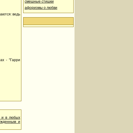
смешные стишки
афоризмы о любви
аются: ведь
ах - "Гарри
м и в любых
нужденным и